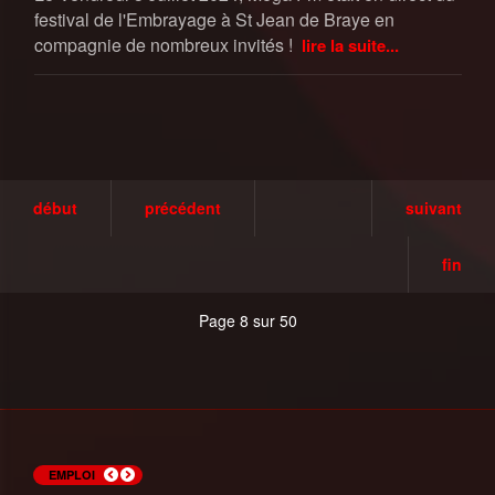
festival de l'Embrayage à St Jean de Braye en
compagnie de nombreux invités !
lire la suite...
début
précédent
suivant
fin
Page 8 sur 50
Recherche Trésorier(e) à
Recherche un mécanicien auto à St
Recherche un chocolatier à Neuville-
Les offres de Pole Emploi du 14 juin
Les offres de Pole Emploi du 7 juin
Recherche Patissier(H/F) à
Les Ateliers Slam de Pole Emploi
Les offres de Pole Emploi du 9 Mars
Recherche Agent d'entretien à
Mission Intérim Adecco Chateauneuf
EMPLOI