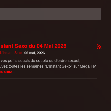
nstant Sexo du 04 Mai 2026
L'Instant Sexo
06 mai, 2026
 vos petits soucis de couple ou d'ordre sexuel,
ouvez toutes les semaines "L'Instant Sexo" sur Méga FM
 la suite...