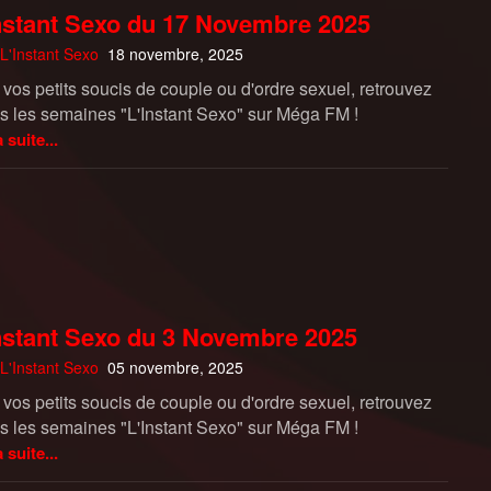
nstant Sexo du 17 Novembre 2025
L'Instant Sexo
18 novembre, 2025
 vos petits soucis de couple ou d'ordre sexuel, retrouvez
es les semaines "L'Instant Sexo" sur Méga FM !
a suite...
nstant Sexo du 3 Novembre 2025
L'Instant Sexo
05 novembre, 2025
 vos petits soucis de couple ou d'ordre sexuel, retrouvez
es les semaines "L'Instant Sexo" sur Méga FM !
a suite...