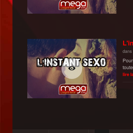
L'i
dans
Pour
tout
lire l