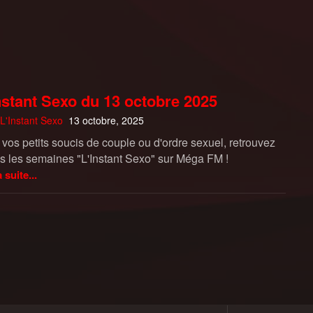
nstant Sexo du 13 octobre 2025
L'Instant Sexo
13 octobre, 2025
 vos petits soucis de couple ou d'ordre sexuel, retrouvez
es les semaines "L'Instant Sexo" sur Méga FM !
a suite...