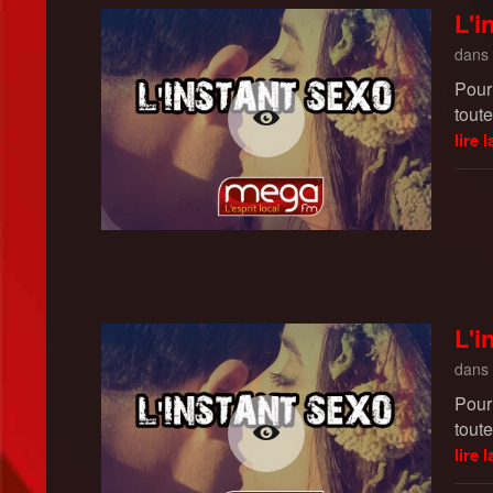
L'i
dans
Pour
tout
lire l
L'i
dans
Pour
tout
lire l