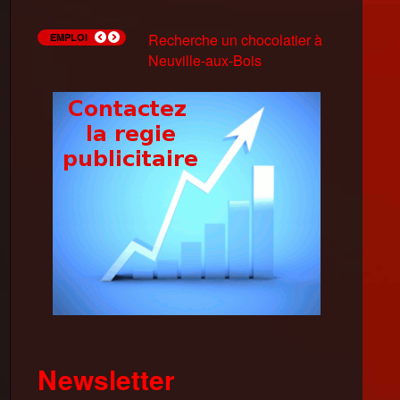
Recherche Trésorier(e) à
Recherche un mécanicien
Recherche un chocolatier à
Les offres de Pole Emploi du
Les offres de Pole Emploi du
Recherche Patissier(H/F) à
Les Ateliers Slam de Pole
Les offres de Pole Emploi du
Recherche Agent d'entretien
Mission Intérim Adecco
EMPLOI
Châteauneuf-sur-Loire
auto à St Père sur Loire
Neuville-aux-Bois
14 juin
7 juin
Chateauneuf sur Loire (45)
Emploi
9 Mars
à Chaumont sur Tharonne
Chateauneuf sur loire
(41)
06/12/17
Newsletter