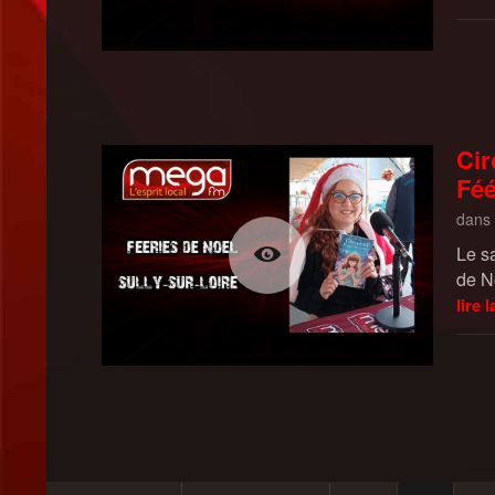
Cir
Féé
dans
Le s
de N
lire l