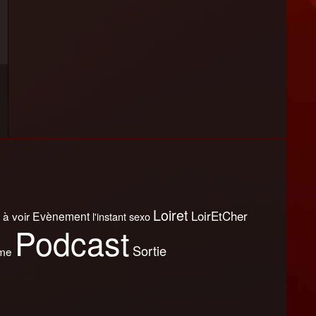
Loiret
LoirEtCher
 à voir
Evènement
l'instant sexo
Podcast
Sortie
sme