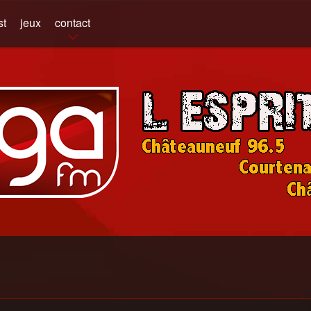
st
jeux
contact