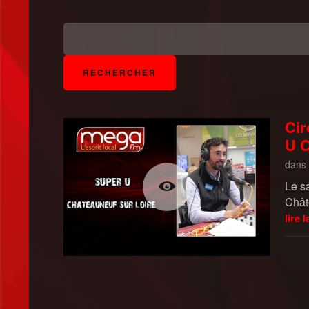
Cir
U C
dans
Le s
Chât
lire l