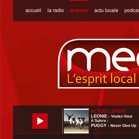
accueil
la radio
antenne
actu locale
podca