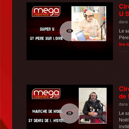
Cir
U S
dans
Le s
Père
lire l
Cir
de 
dans
Le s
Noël
invit