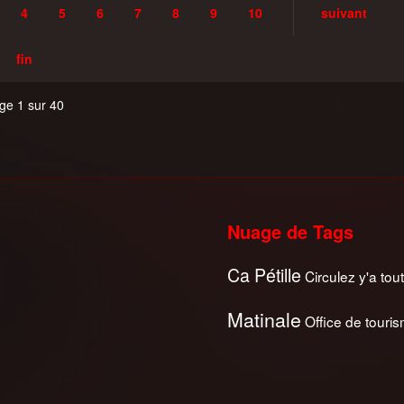
4
5
6
7
8
9
10
suivant
fin
ge 1 sur 40
Nuage de Tags
Ca Pétille
Circulez y'a tout
Matinale
Office de touri