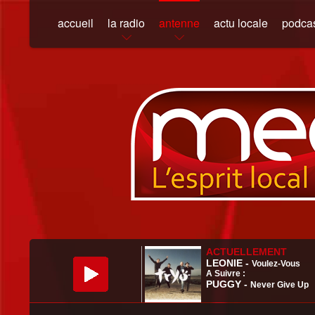
accueil
la radio
antenne
actu locale
podca