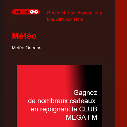
Recherche Trésorier(e) à
Recherche un mécanicien
Recherche un chocolatier à
Les offres de Pole Emploi du
Les offres de Pole Emploi du
Recherche Patissier(H/F) à
Les Ateliers Slam de Pole
Les offres de Pole Emploi du
Recherche Agent d'entretien
Mission Intérim Adecco
EMPLOI
Châteauneuf-sur-Loire
auto à St Père sur Loire
Neuville-aux-Bois
14 juin
7 juin
Chateauneuf sur Loire (45)
Emploi
9 Mars
à Chaumont sur Tharonne
Chateauneuf sur loire
(41)
06/12/17
Météo
Météo Orléans