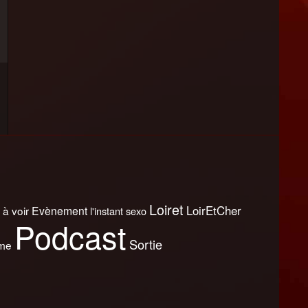
Loiret
LoirEtCher
 à voir
Evènement
l'instant sexo
Podcast
Sortie
sme