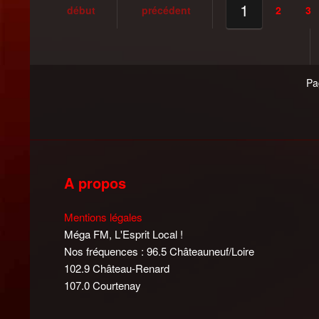
1
début
précédent
2
3
Pa
A propos
Mentions légales
Méga FM, L'Esprit Local !
Nos fréquences : 96.5 Châteauneuf/Loire
102.9 Château-Renard
107.0 Courtenay