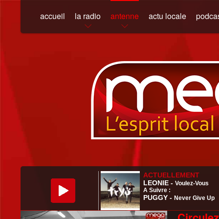
accueil
la radio
antenne
actu locale
podca
Circulez