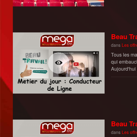
Beau Tra
dans
Les offr
Tous les ma
qui embauch
Aujourd'hui
Beau Tra
dans
Les offr