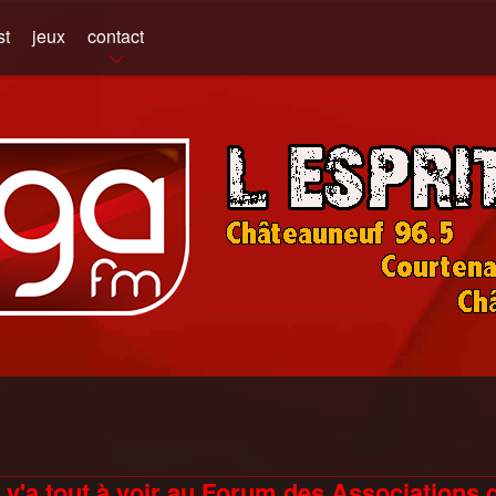
st
jeux
contact
 y'a tout à voir au Forum des Associations 