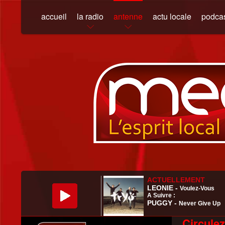
accueil
la radio
antenne
actu locale
podca
Circulez