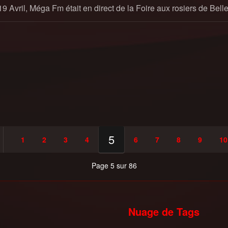
9 Avril, Méga Fm était en direct de la Foire aux rosiers de Be
5
1
2
3
4
6
7
8
9
10
Page 5 sur 86
Nuage de Tags