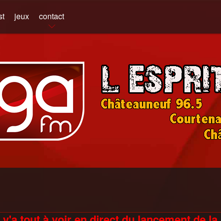
st
jeux
contact
 y'a tout à voir en direct du lancement de 