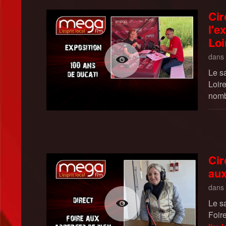
Cir
l'e
Loi
dans
Le s
Loir
nomb
Cir
aux
dans
Le s
Foir