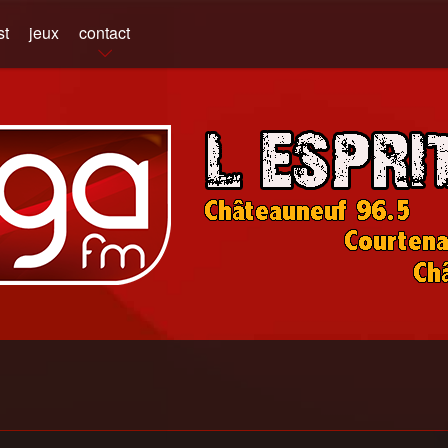
st
jeux
contact