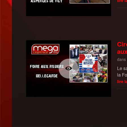
lire l
Cir
aux
dans
Le s
la F
lire l