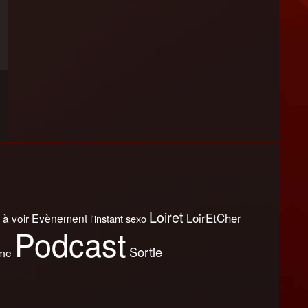
Loiret
LoirEtCher
 à voir
Evènement
l'instant sexo
Podcast
Sortie
sme