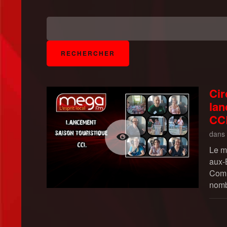
Cir
lan
CC
dans
Le me
aux-
Comm
nomb