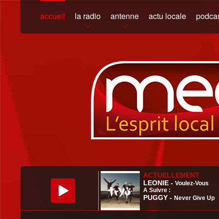
accueil
la radio
antenne
actu locale
podca