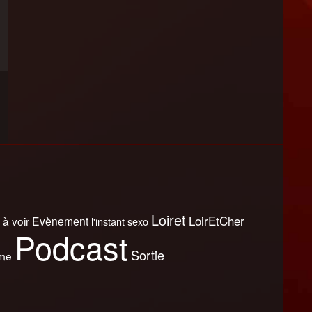
Loiret
LoirEtCher
 à voir
Evènement
l'instant sexo
Podcast
Sortie
sme