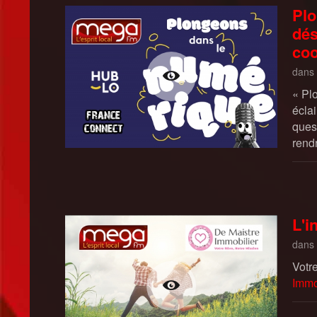
Plo
dés
coo
dans
« Pl
éclai
quest
rend
L'i
dans
Votr
Immo