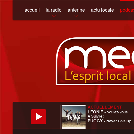
accueil
la radio
antenne
actu locale
podca