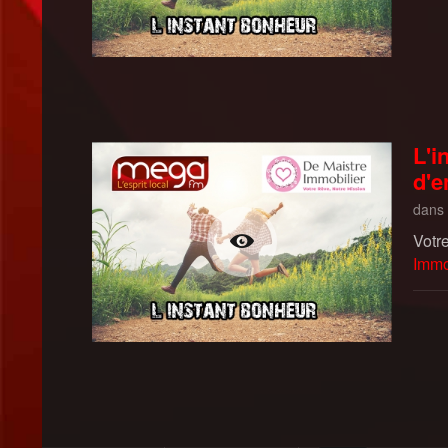
L'i
d'e
dans
Votr
Immo