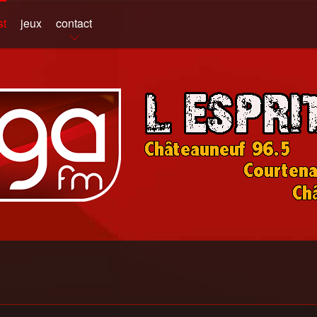
st
jeux
contact