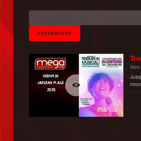
Tre
dans
Jusqu
nouv