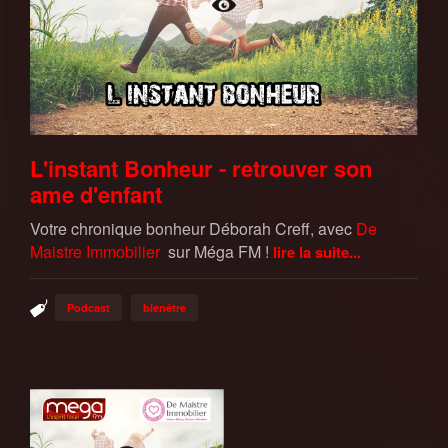
L'instant Bonheur - retrouver son
ame d'enfant
Votre chronique bonheur Déborah Creff, avec
De
Maistre Immobilier
sur Méga FM !
lire la suite...
Podcast
bienêtre