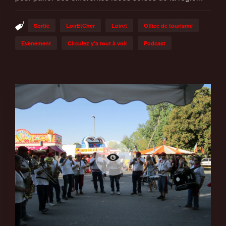
Sortie
LoirEtCher
Loiret
Office de tourisme
Evènement
Circulez y'a tout à voir
Podcast