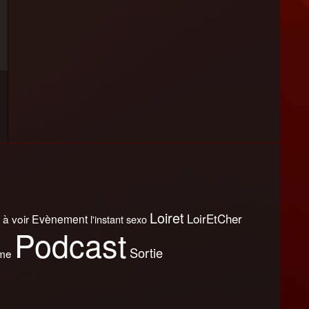
Loiret
LoirEtCher
 à voir
Evènement
l'instant sexo
Podcast
Sortie
sme