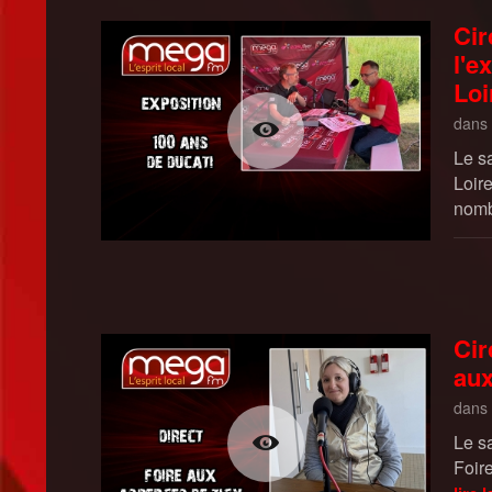
Cir
l'e
Loi
dans
Le s
Loir
nomb
Cir
aux
dans
Le s
Foir