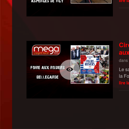
lire l
Cir
aux
dans
Le s
la F
lire l