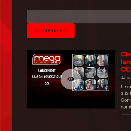
Cir
lan
CC
dans
Le me
aux-
Comm
nomb