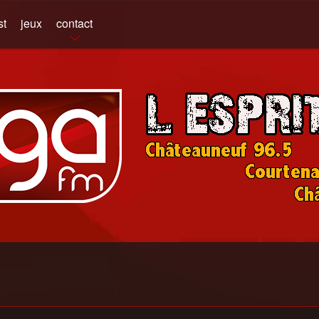
st
jeux
contact