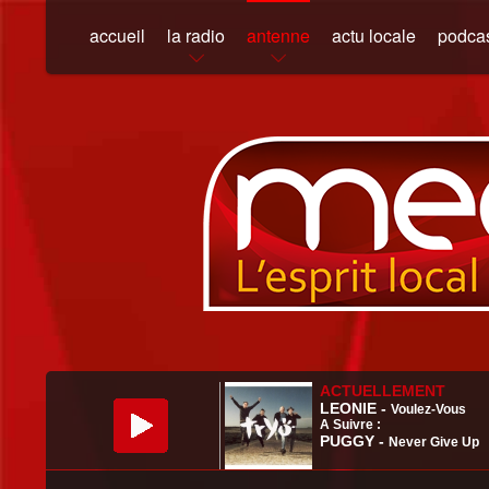
accueil
la radio
antenne
actu locale
podca