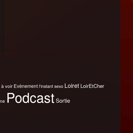
Loiret
LoirEtCher
 à voir
Evènement
l'instant sexo
Podcast
Sortie
sme