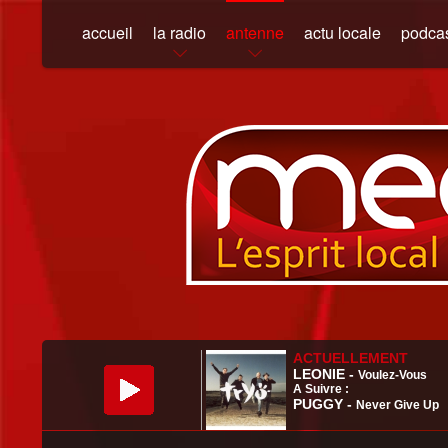
accueil
la radio
antenne
actu locale
podca