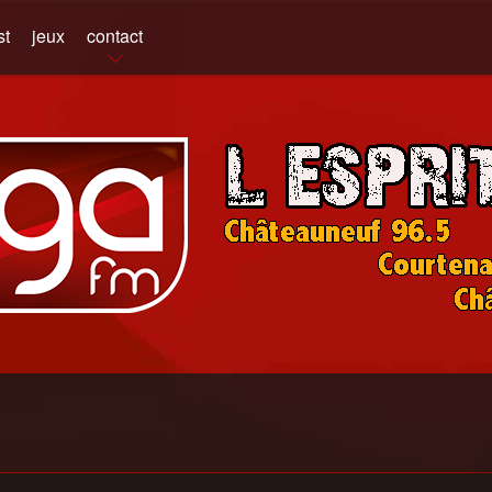
st
jeux
contact