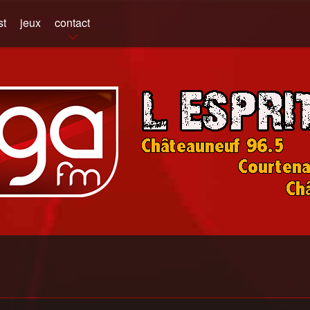
st
jeux
contact