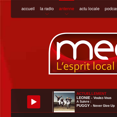
accueil
la radio
antenne
actu locale
podca