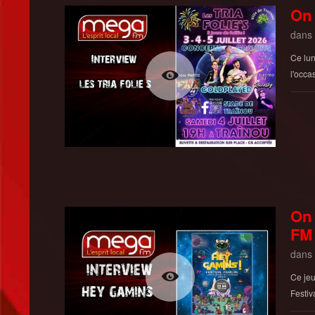
On 
dans
Ce lun
l'occas
On 
FM
dans
Ce jeu
Festiv