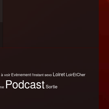
Loiret
LoirEtCher
 à voir
Evènement
l'instant sexo
Podcast
Sortie
sme