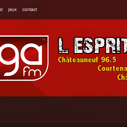
st
jeux
contact