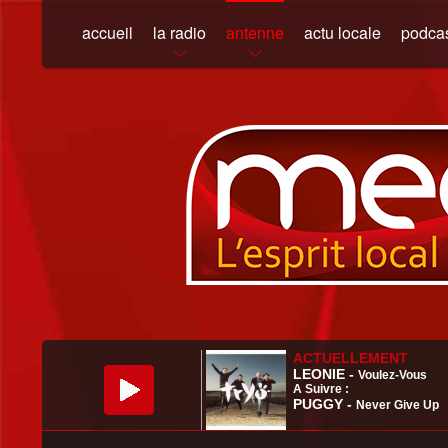
accueil
la radio
antenne
actu locale
podca