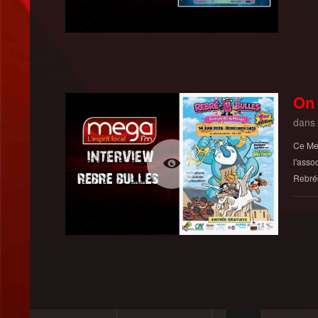
On 
dans
Ce Mer
l'asso
Rebré