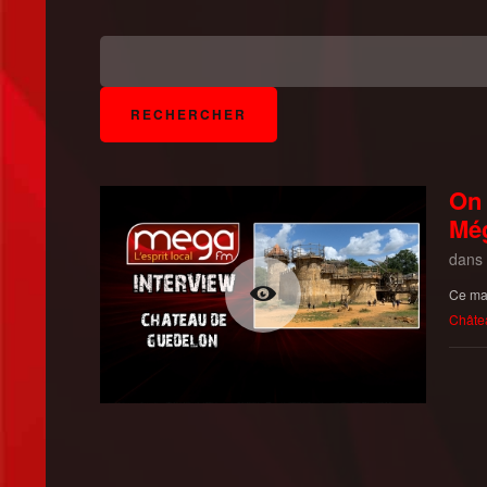
On 
Mé
dans
Ce mar
Châte