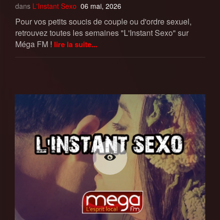
dans
L'Instant Sexo
06 mai, 2026
Pour vos petits soucis de couple ou d'ordre sexuel,
retrouvez toutes les semaines "L'Instant Sexo" sur
Méga FM !
lire la suite...