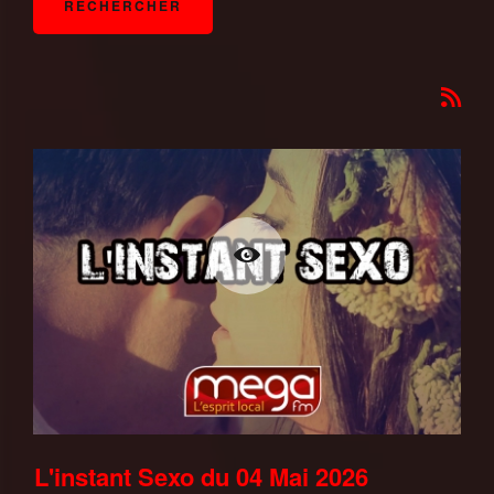
L'instant Sexo du 04 Mai 2026