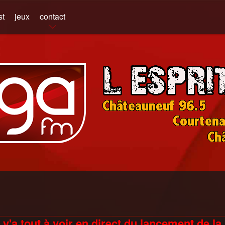
st
jeux
contact
 y'a tout à voir en direct du lancement de la