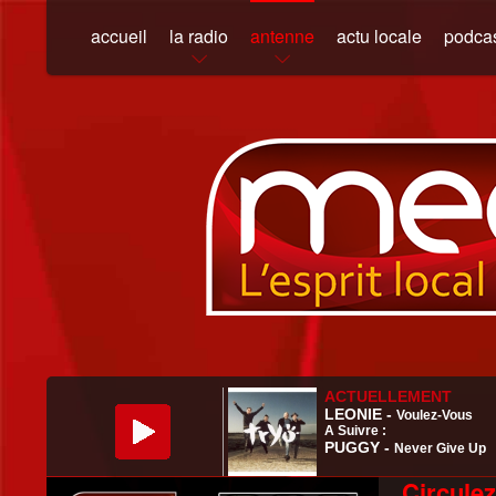
accueil
la radio
antenne
actu locale
podca
Circulez