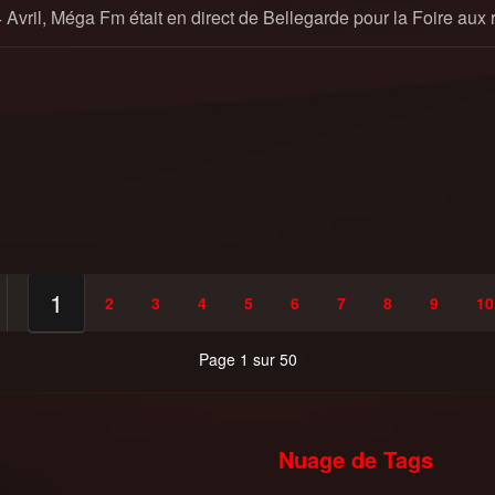
 Avril, Méga Fm était en direct de Bellegarde pour la Foire aux
1
2
3
4
5
6
7
8
9
10
Page 1 sur 50
Nuage de Tags