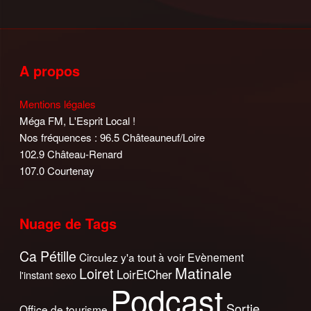
A propos
Mentions légales
Méga FM, L'Esprit Local !
Nos fréquences : 96.5 Châteauneuf/Loire
102.9 Château-Renard
107.0 Courtenay
Nuage de Tags
Ca Pétille
Circulez y'a tout à voir
Evènement
Matinale
Loiret
LoirEtCher
l'instant sexo
Podcast
Sortie
Office de tourisme