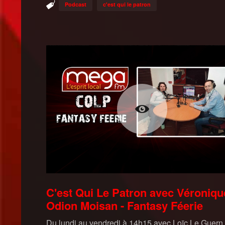
Podcast
c'est qui le patron
C'est Qui Le Patron avec Véroniqu
Odion Moisan - Fantasy Féerie
Du lundi au vendredi à 14h15 avec Loïc Le Guern