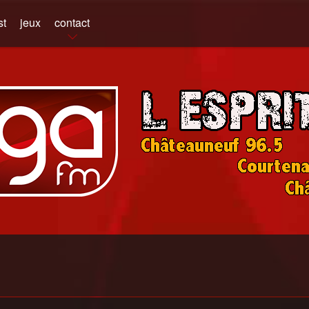
st
jeux
contact