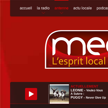
accueil
la radio
antenne
actu locale
podca