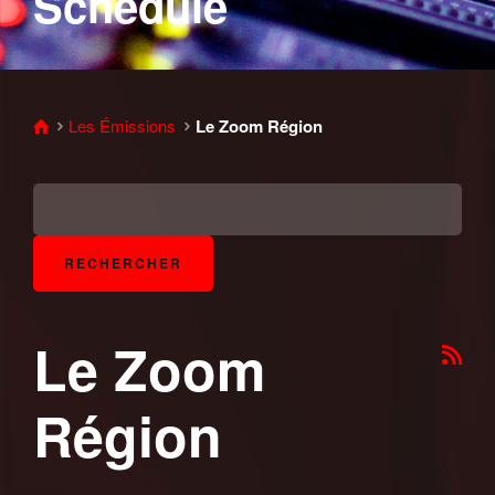
Schedule
Les Émissions
Le Zoom Région
Le Zoom
Région