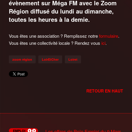
évènement sur Méga FM avec le Zoom
Région diffusé du lundi au dimanche,
toutes les heures à la demie.
Vous êtes une association ? Remplissez notre
formulaire
.
Vous êtes une collectivité locale ? Rendez vous
ici
.
zoom région
LoirEtCher
Loiret
RETOUR EN HAUT
Recherche Trésorier(e) à
Recherche un mécanicien auto à St
Recherche un chocolatier à Neuville-
Les offres de Pole Emploi du 14 juin
Les offres de Pole Emploi du 7 juin
Recherche Patissier(H/F) à
Les Ateliers Slam de Pole Emploi
Les offres de Pole Emploi du 9 Mars
Recherche Agent d'entretien à
Mission Intérim Adecco Chateauneuf
EMPLOI