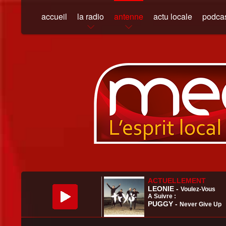
accueil
la radio
antenne
actu locale
podca