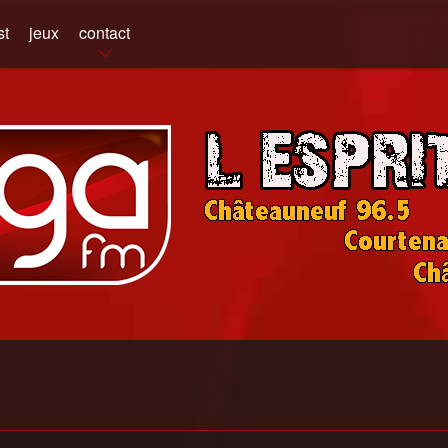
st
jeux
contact