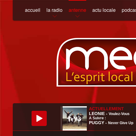
accueil
la radio
antenne
actu locale
podca