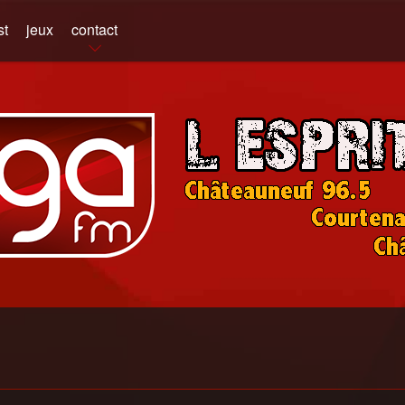
st
jeux
contact