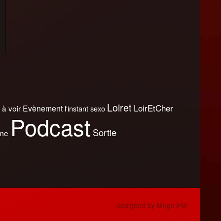
Loiret
LoirEtCher
 à voir
Evènement
l'instant sexo
Podcast
Sortie
sme
designed by Mega FM