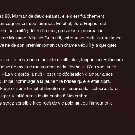
es 80. Maman de deux enfants, elle s’est fraîchement
accompagnement des femmes. En effet, Julia Fragner est
la maternité ( désir d’enfant, grossesse, procréation
ume Musso et Virginie Grimaldi, notre auteure du jour se lance
a veine de son premier roman : un drame vécu il y a quelques
la vie. La très jeune étudiante qu’elle était, fougueuse, volontaire
un soir dans une rue sombre de la Rochelle. S’en sont suivi
 La vie après la nuit » est une déclaration d’amour à ses
 un bel hommage à la jeune fille brisée qu’elle était alors.
Fragner sur internet et directement auprès de l’auteure. Julia
sé par Vitalité rurale le dimanche 6 Novembre.
us serez sensible à ce récit de vie poignant ou l’amour et le