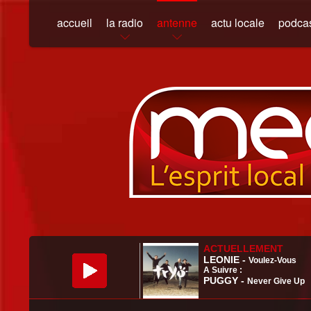
accueil
la radio
antenne
actu locale
podca