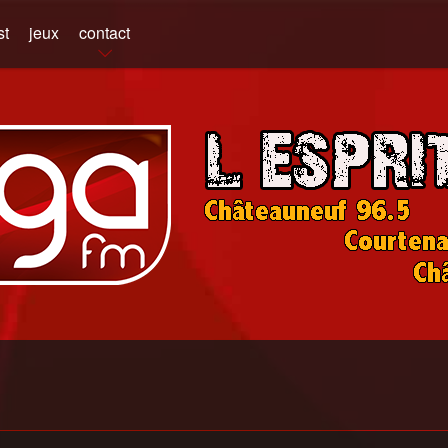
st
jeux
contact