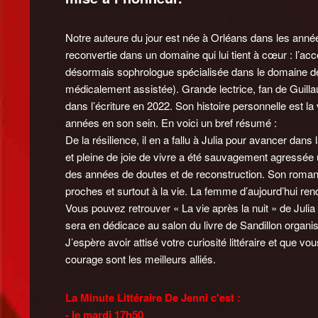
Notre auteure du jour est née à Orléans dans les anné
reconvertie dans un domaine qui lui tient à cœur : l’
désormais sophrologue spécialisée dans le domaine de 
médicalement assistée). Grande lectrice, fan de Guilla
dans l’écriture en 2022. Son histoire personnelle est l
années en son sein. En voici un bref résumé :
De la résilience, il en a fallu à Julia pour avancer dans 
et pleine de joie de vivre a été sauvagement agressée 
des années de doutes et de reconstruction. Son roman «
proches et surtout à la vie. La femme d’aujourd’hui rend
Vous pouvez retrouver « La vie après la nuit » de Julia 
sera en dédicace au salon du livre de Sandillon organi
J’espère avoir attisé votre curiosité littéraire et que vo
courage sont les meilleurs alliés.
La Minute Littéraire De Jenni c'est :
- le mardi 17h50