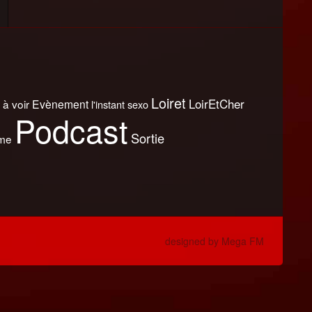
Loiret
LoirEtCher
 à voir
Evènement
l'instant sexo
Podcast
Sortie
sme
designed by Mega FM