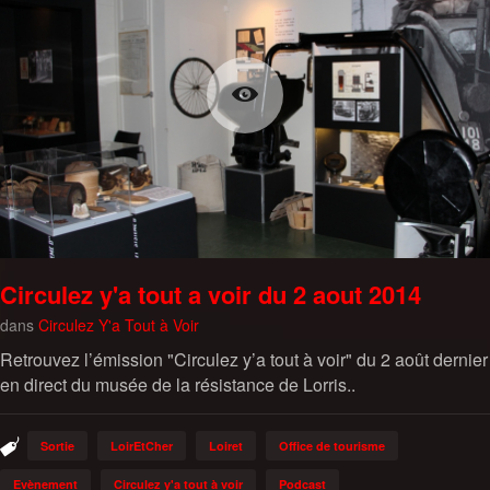
Circulez y'a tout a voir du 2 aout 2014
dans
Circulez Y'a Tout à Voir
Retrouvez l’émission "Circulez y’a tout à voir" du 2 août dernier
en direct du musée de la résistance de Lorris..
Sortie
LoirEtCher
Loiret
Office de tourisme
Evènement
Circulez y'a tout à voir
Podcast