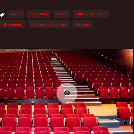
Sortie
LoirEtCher
Loiret
Office de tourisme
Evènement
Circulez y'a tout à voir
Podcast