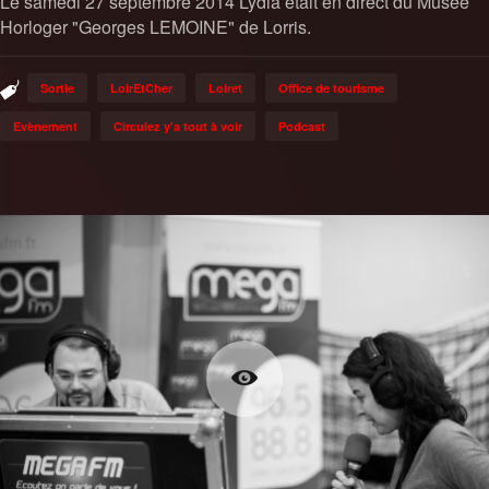
Le samedi 27 septembre 2014 Lydia était en direct du Musée
Horloger "Georges LEMOINE" de Lorris.
Sortie
LoirEtCher
Loiret
Office de tourisme
Evènement
Circulez y'a tout à voir
Podcast